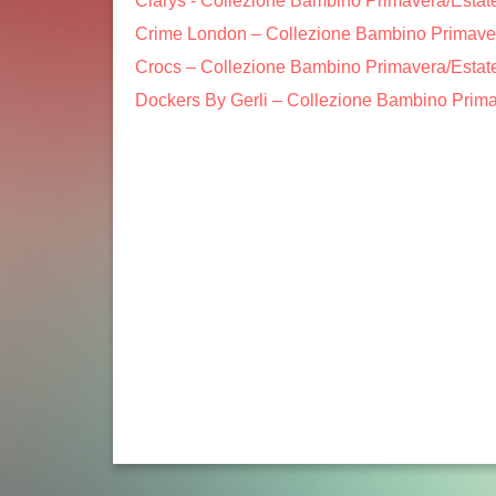
Clarys - Collezione Bambino Primavera/Estat
Crime London – Collezione Bambino Primave
Crocs – Collezione Bambino Primavera/Estat
Dockers By Gerli – Collezione Bambino Prim