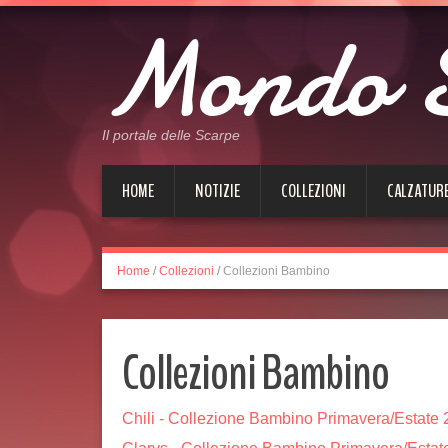
Mondo 
Il portale delle Scarpe
HOME
NOTIZIE
COLLEZIONI
CALZATUR
Home
/
Collezioni
/
Collezioni Bambino
Collezioni Bambino
Chili - Collezione Bambino Primavera/Estate