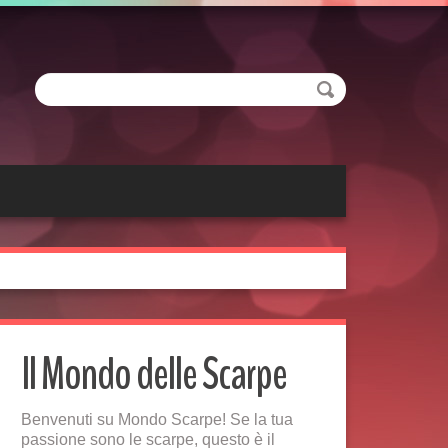
Il Mondo delle Scarpe
Benvenuti su Mondo Scarpe! Se la tua
passione sono le scarpe, questo è il