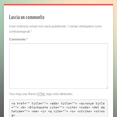
Lascia un commento
Il tuo indirizzo email non sarà pubblicato.
I campi obbligatori sono
contrassegnati
*
Commento
*
You may use these
HTML
tags and attributes:
<a href="" title=""> <abbr title=""> <acronym title
=""> <b> <blockquote cite=""> <cite> <code> <del da
tetime=""> <em> <i> <q cite=""> <s> <strike> <stron
g> 