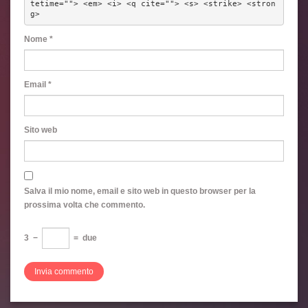
tetime=""> <em> <i> <q cite=""> <s> <strike> <stron
g> 
Nome
*
Email
*
Sito web
Salva il mio nome, email e sito web in questo browser per la
prossima volta che commento.
3
−
=
due