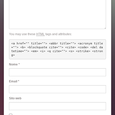
You may use these
HTML
tags and attributes:
<a href="" title=""> <abbr title=""> <acronym title
=""> <b> <blockquote cite=""> <cite> <code> <del da
tetime=""> <em> <i> <q cite=""> <s> <strike> <stron
g> 
Nome
*
Email
*
Sito web