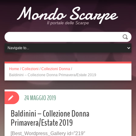
Mondo Scarpe
Il portale delle Scarpe
Home
/
Collezioni
/
Collezioni Donna
/
Baldinini – Collezione Donna Primavera/Estate 2019
24 MAGGIO 2019
Baldinini – Collezione Donna
Primavera/Estate 2019
[Best_Wordpress_Gallery id=”219″