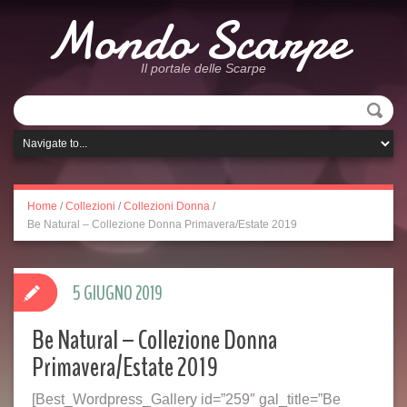
Mondo Scarpe
Il portale delle Scarpe
Home
/
Collezioni
/
Collezioni Donna
/
Be Natural – Collezione Donna Primavera/Estate 2019
5 GIUGNO 2019
Be Natural – Collezione Donna
Primavera/Estate 2019
[Best_Wordpress_Gallery id=”259″ gal_title=”Be