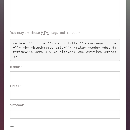
You may use these
HTML
tags and attributes:
<a href="" title=""> <abbr title=""> <acronym title
=""> <b> <blockquote cite=""> <cite> <code> <del da
tetime=""> <em> <i> <q cite=""> <s> <strike> <stron
g> 
Nome
*
Email
*
Sito web