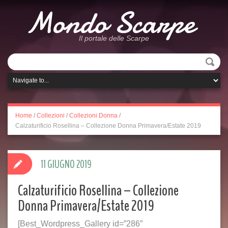
Mondo Scarpe
Il portale delle Scarpe
Home
/
Collezioni
/
Collezioni Donna
/
Calzaturificio Rosellina – Collezione Donna Primavera/Estate 2019
11 GIUGNO 2019
Calzaturificio Rosellina – Collezione
Donna Primavera/Estate 2019
[Best_Wordpress_Gallery id=”286″