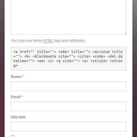
You may use these
HTML
tags and attributes:
<a href="" title=""> <abbr title=""> <acronym title
=""> <b> <blockquote cite=""> <cite> <code> <del da
tetime=""> <em> <i> <q cite=""> <s> <strike> <stron
g> 
Nome
*
Email
*
Sito web