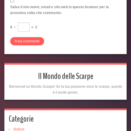
Salva il mio nome, email e sito web in questo browser per la
prossima volta che commento.
8
−
=
3
Il Mondo delle Scarpe
Benvenuti su Mondo Scarpe! Se la tua passione sono le scarpe, questo
è il posto giusto.
Categorie
Notizie