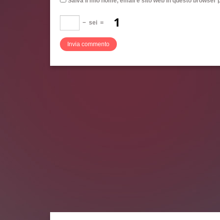
Salva il mio nome, email e sito web in questo browser
−
sei
=