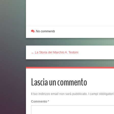
No comments
← La Storia del Marchio A. Testoni
Lascia un commento
Il tuo indirizzo email non sarà pubblicato.
I campi obbligator
Commento
*