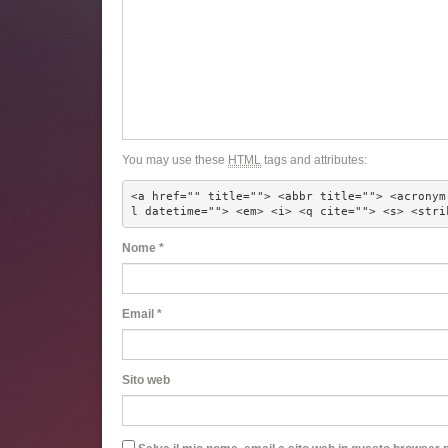
You may use these
HTML
tags and attributes:
<a href="" title=""> <abbr title=""> <acronym
l datetime=""> <em> <i> <q cite=""> <s> <stri
Nome
*
Email
*
Sito web