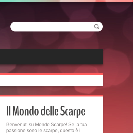
Il Mondo delle Scarpe
Benvenuti su Mondo Scarpe! Se la tua
passione sono le scarpe, questo è il