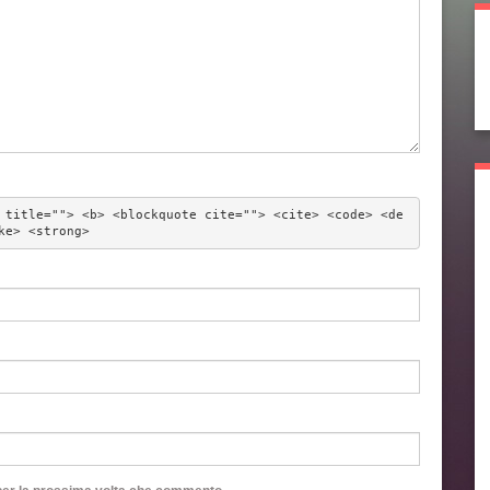
 title=""> <b> <blockquote cite=""> <cite> <code> <de
ke> <strong> 