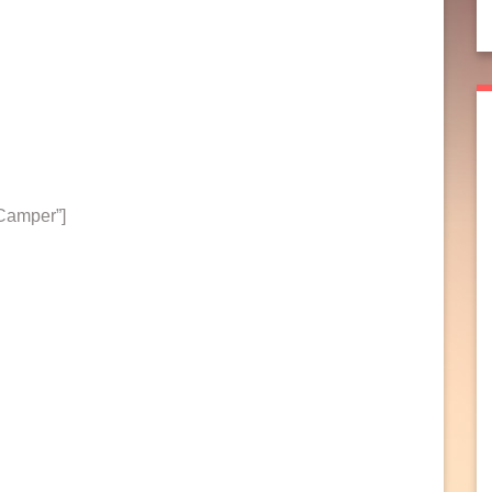
”Camper”]