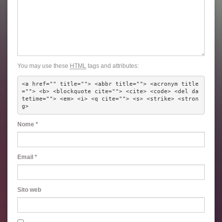
You may use these
HTML
tags and attributes:
<a href="" title=""> <abbr title=""> <acronym title
=""> <b> <blockquote cite=""> <cite> <code> <del da
tetime=""> <em> <i> <q cite=""> <s> <strike> <stron
g> 
Nome
*
Email
*
Sito web