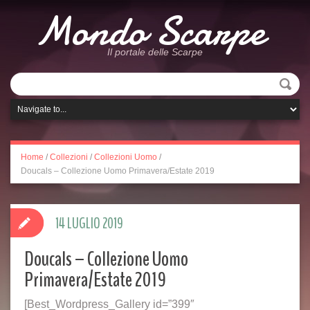
Mondo Scarpe
Il portale delle Scarpe
Home
/
Collezioni
/
Collezioni Uomo
/
Doucals – Collezione Uomo Primavera/Estate 2019
14 LUGLIO 2019
Doucals – Collezione Uomo
Primavera/Estate 2019
[Best_Wordpress_Gallery id=”399″