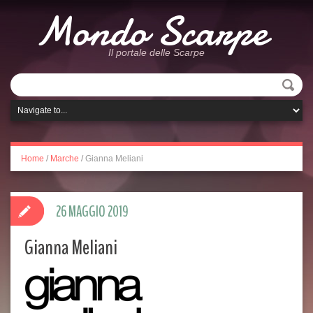
Mondo Scarpe
Il portale delle Scarpe
Home
/
Marche
/
Gianna Meliani
26 MAGGIO 2019
Gianna Meliani