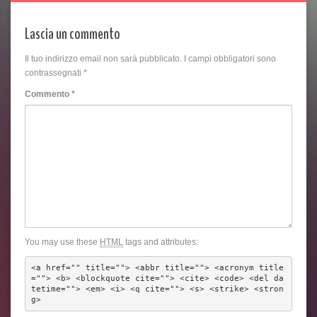
Lascia un commento
Il tuo indirizzo email non sarà pubblicato.
I campi obbligatori sono
contrassegnati
*
Commento
*
You may use these
HTML
tags and attributes:
<a href="" title=""> <abbr title=""> <acronym title
=""> <b> <blockquote cite=""> <cite> <code> <del da
tetime=""> <em> <i> <q cite=""> <s> <strike> <stron
g> 